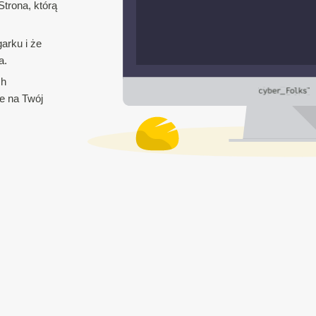
trona, którą
arku i że
a.
ch
e na Twój