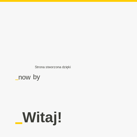
Strona stworzona dzięki
_
by
now
_
Witaj!